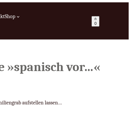
kt
Shop
0
e »spanisch vor…«
miliengrab aufstellen lassen…