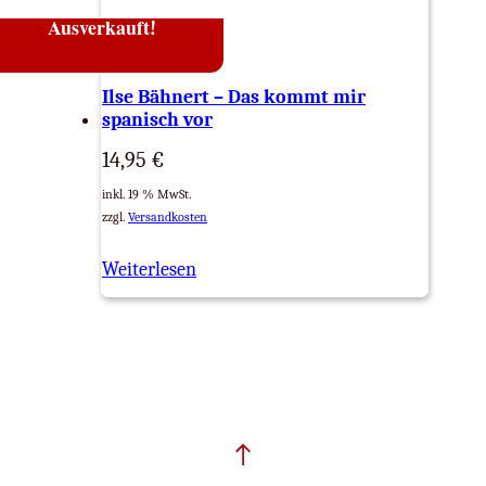
Ausverkauft
!
Ilse Bähnert – Das kommt mir
spanisch vor
14,95
€
inkl. 19 % MwSt.
zzgl.
Versandkosten
Weiterlesen