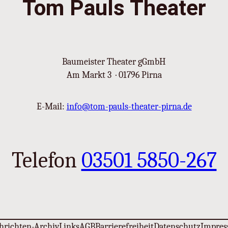
Tom Pauls Theater
Baumeister Theater gGmbH
Am Markt 3 · 01796 Pirna
E-Mail:
info@tom-pauls-theater-pirna.de
Telefon
03501 5850-267
hrichten-Archiv
Links
AGB
Barrierefreiheit
Datenschutz
Impre