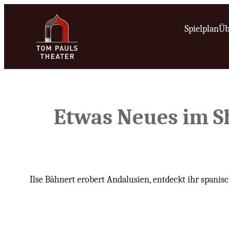
Zum
Inhalt
Spielplan
Üb
springen
Etwas Neues im S
Ilse Bähnert erobert Andalusien, entdeckt ihr spani