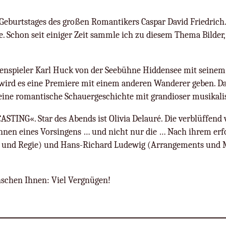
. Geburtstages des großen Romantikers Caspar David Friedrich
 Schon seit einiger Zeit sammle ich zu diesem Thema Bilder, 
nspieler Karl Huck von der Seebühne Hiddensee mit seine
wird es eine Premiere mit einem anderen Wanderer geben. D
 eine romantische Schauergeschichte mit grandioser musi­ka
STING«. Star des Abends ist Olivia Delauré. Die verblüffend 
rinnen eines Vorsingens … und nicht nur die … Nach ihrem er
 und Regie) und Hans-Richard Ludewig (Arrangements und M
nschen Ihnen: Viel Vergnügen!