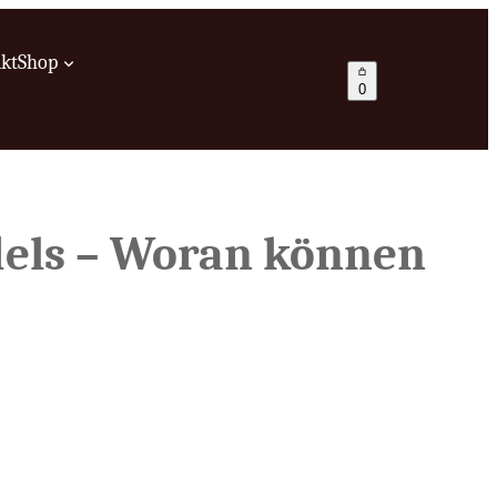
kt
Shop
0
ndels – Woran können