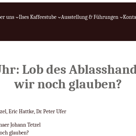
er uns
Ilses Kaffeestube
Ausstellung & Führungen
Konta
 Uhr: Lob des Ablassha
wir noch glauben?
el, Eric Hattke, Dr. Peter Ufer
naer Johann Tetzel
noch glauben?