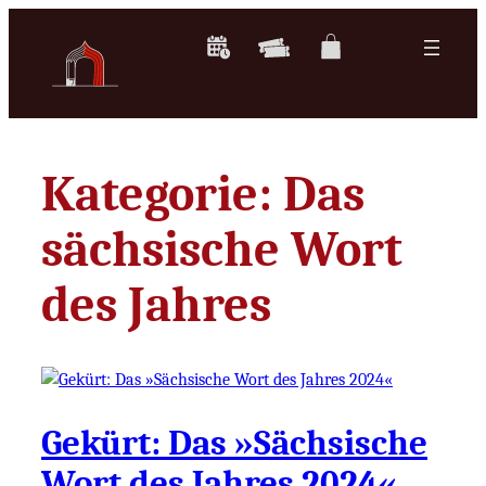
Zum
Inhalt
springen
Kategorie:
Das
sächsische Wort
des Jahres
Gekürt: Das »Sächsische
Wort des Jahres 2024«