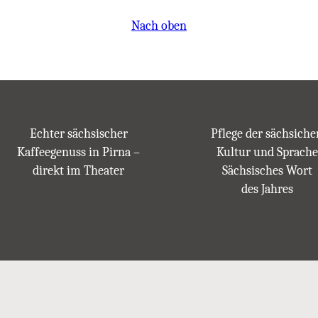
a
Nach oben
b
o
h
u
M
e
Echter sächsischer
Pflege der sächsiche
n
Kaffeegenuss in Pirna –
Kultur und Sprache
g
direkt im Theater
Sächsisches Wort
e
des Jahres