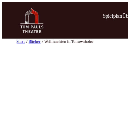
Zum
Inhalt
Spielplan
Üb
springen
Start
/
Bücher
/ Weihnachten in Tohuwabohu