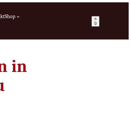
kt
Shop
0
n in
u