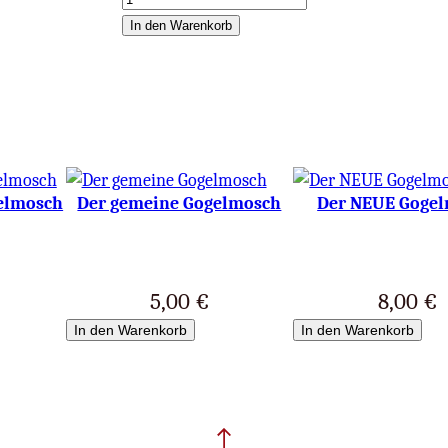
e
In den Warenkorb
i
h
n
a
c
h
elmosch
Der gemeine Gogelmosch
Der NEUE Goge
t
e
n
i
5,00
€
8,00
€
n
In den Warenkorb
In den Warenkorb
T
o
h
u
w