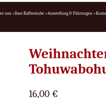
er uns
Ilses Kaffeestube
Ausstellung & Führungen
Konta
Weihnachte
Tohuwaboh
16,00
€