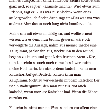
man es aussprechen kann. Findet der Sachse sonst etwas
ganz nett, so sagt er: »Kannste machn.« Wird etwas zum
Erlebnis, sagt er: »Das war ni schlecht.« Wenn er es
außergewöhnlich findet, dann sagt er: »Das war ma was
andres.« Aber das ist noch lang nicht bomforzionös.
Meine sah mit etwas mitleidig an, und wollte erneut
wissen, wie es denn nun bei mir gewesen wäre. Ich
verweigerte die Aussage, nahm aus meiner Tasche eine
Kaugummi, packte ihn aus, steckte ihn in den Mund,
begann zu kauen und genoß den frischen Atem. »Nee,
nuh kadschdn se ooch noch rum«, beschwerte sich
meine Nachbarin. Ich nickte, denn kadschn kann man
Kadschor. Auf gut Deutsch: Kauen kann man
Kaugummi. Nicht zu verwechseln mit dem Ratschor. Der
ist ein Radiergummi, den man nur zur Not auch
kadschd, wenn mor kee Kadschor had. Wenn die Zähne
es zulassen.
Kadschn ist nicht nur ein Wort, sondern vor allem eine