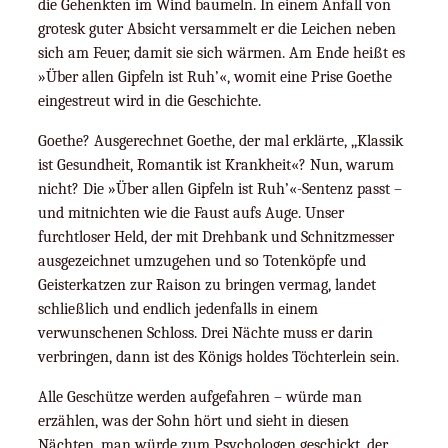
die Gehenkten im Wind baumeln. In einem Anfall von
grotesk guter Absicht versammelt er die Leichen neben
sich am Feuer, damit sie sich wärmen. Am Ende heißt es
»Über allen Gipfeln ist Ruh’«, womit eine Prise Goethe
eingestreut wird in die Geschichte.
Goethe? Ausgerechnet Goethe, der mal erklärte, ,,Klassik
ist Gesundheit, Romantik ist Krankheit«? Nun, warum
nicht? Die »Über allen Gipfeln ist Ruh’«-Sentenz passt –
und mitnichten wie die Faust aufs Auge. Unser
furchtloser Held, der mit Drehbank und Schnitzmesser
ausgezeichnet umzugehen und so Totenköpfe und
Geisterkatzen zur Raison zu bringen vermag, landet
schließlich und endlich jedenfalls in einem
verwunschenen Schloss. Drei Nächte muss er darin
verbringen, dann ist des Königs holdes Töchterlein sein.
Alle Geschütze werden aufgefahren – würde man
erzählen, was der Sohn hört und sieht in diesen
Nächten, man würde zum Psychologen geschickt, der