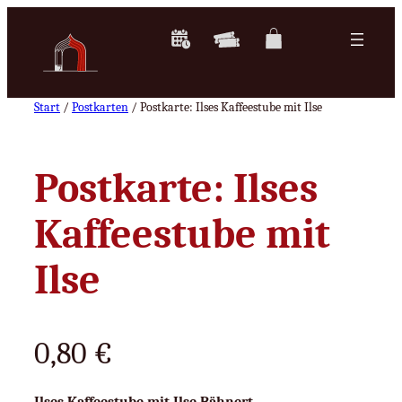
Zum
Inhalt
springen
Start
/
Postkarten
/ Postkarte: Ilses Kaffeestube mit Ilse
Postkarte: Ilses
Kaffeestube mit
Ilse
0,80
€
Ilses Kaffeestube mit Ilse Bähnert