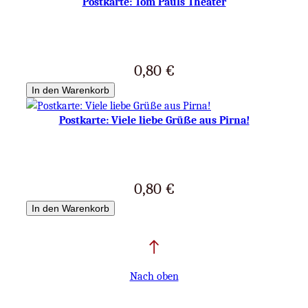
Postkarte: Tom Pauls Theater
a
f
f
e
0,80
€
e
In den Warenkorb
s
t
Postkarte: Viele liebe Grüße aus Pirna!
u
b
e
m
0,80
€
i
t
In den Warenkorb
I
l
s
e
Nach oben
M
e