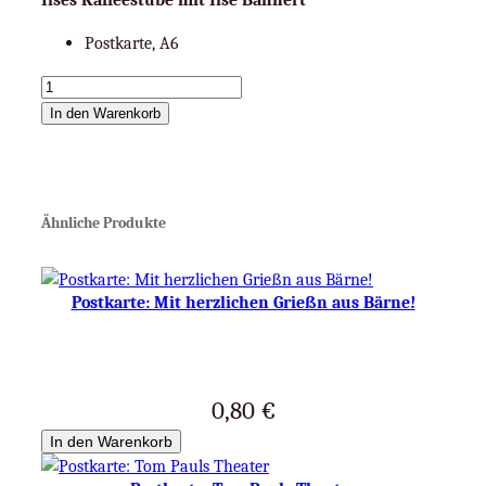
Postkarte, A6
P
o
In den Warenkorb
s
t
k
a
Ähnliche Produkte
r
t
e
Postkarte: Mit herzlichen Grießn aus Bärne!
:
I
l
s
0,80
€
e
In den Warenkorb
s
K