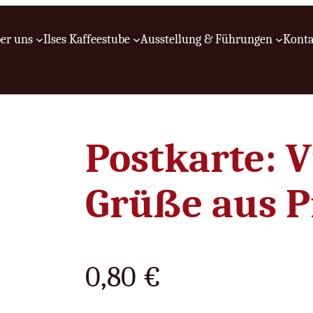
er uns
Ilses Kaffeestube
Ausstellung & Führungen
Konta
Postkarte: V
Grüße aus P
0,80
€