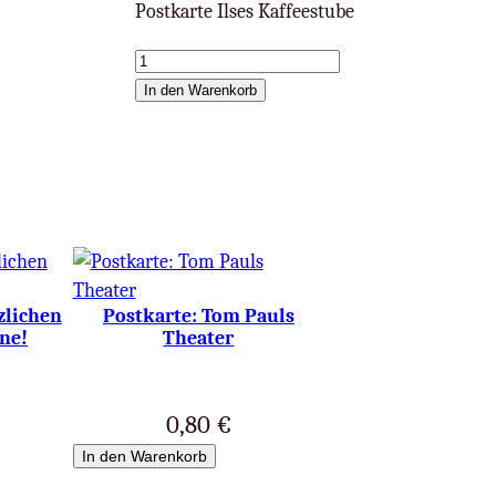
Postkarte Ilses Kaffeestube
P
o
In den Warenkorb
s
t
k
a
r
t
e
zlichen
Postkarte: Tom Pauls
:
ne!
Theater
V
i
e
0,80
€
l
In den Warenkorb
e
l