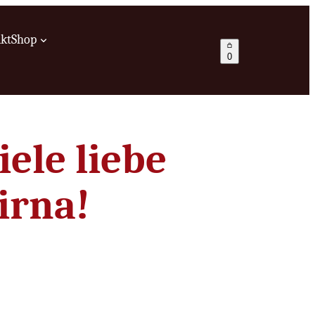
kt
Shop
0
iele liebe
irna!