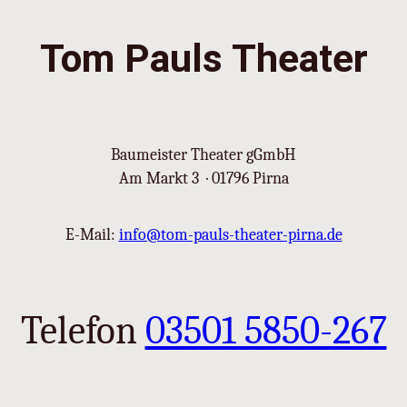
!
M
Tom Pauls Theater
e
n
g
e
Baumeister Theater gGmbH
Am Markt 3 · 01796 Pirna
E-Mail:
info@tom-pauls-theater-pirna.de
Telefon
03501 5850-267